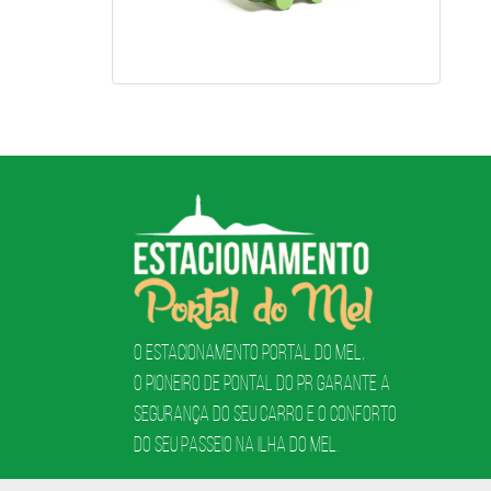
O Estacionamento Portal do Mel,
o pioneiro de Pontal do PR garante a
segurança do seu carro e o conforto
do seu passeio na ilha do mel.