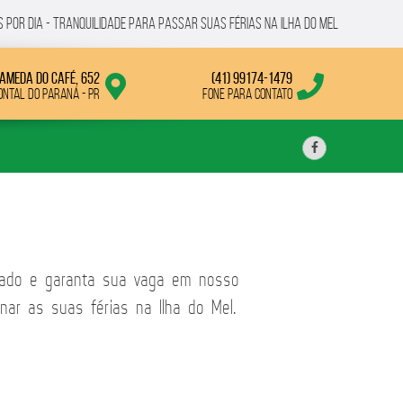
por dia - tRANQUILIDADE PARA PASSAR SUAS FÉRIAS NA ILHA DO MEL
ameda do Café, 652
(41) 99174-1479
ontal do Paraná - PR
Fone para contato
ipado e garanta sua vaga em nosso
inar as suas férias na Ilha do Mel.