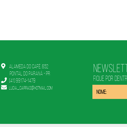
Newslet
Alameda do Café, 652
Pontal do Paraná - PR
FIQUE POR DENT
(41) 99174-1479
lucia_carrao@hotmail.com